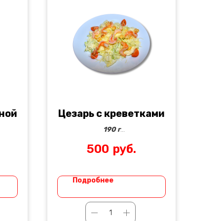
иной
Цезарь с креветками
190 г
500
руб.
Айсберг, помидоры черри, соус
цезарь,
пармезан, чесночные гренки
Подробнее