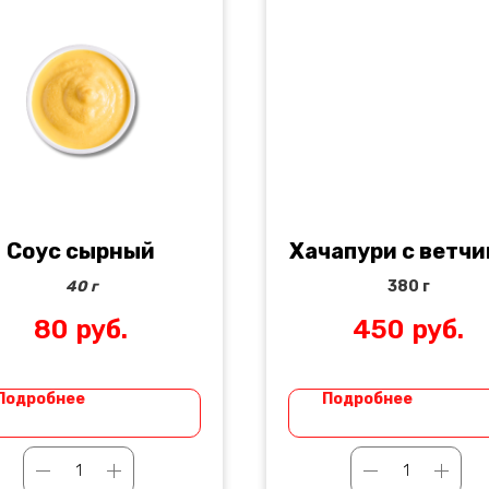
Соус сырный
Хачапури с ветч
40 г
380 г
80
руб.
450
руб.
Подробнее
Подробнее