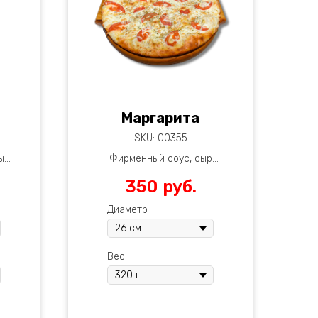
Маргарита
SKU:
00355
ы
Фирменный соус, сыр
моцарелла,
350
руб.
помидоры, базилик
ы,
Диаметр
ыр
ишоны
Вес