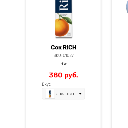
Сок RICH
SKU:
01027
1 л
380
руб.
Кур
Вкус
ог
апельсин
горч