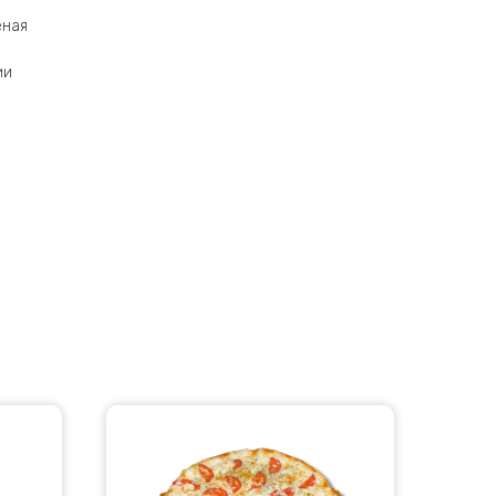
еная
ии