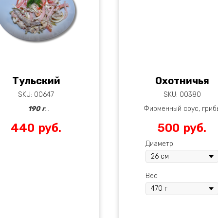
Тульский
Охотничья
SKU:
00647
SKU:
00380
190 г
Фирменный соус, гриб
шампиньоны,
440
руб.
500
руб.
иное филе, язык говяжий,
копченые венгерские
ветчина,
колбаски,соленые огурц
Диаметр
урцы соленые, болгарский
сырокопченый бекон, с
перец,
моцарелла,
ица, майонез, лук репчатый
итальянские специи, корн
Вес