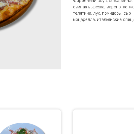
Фирменный соус, обжаренная
свиная вырезка, варено-копч
телятина, лук, помидоры, сыр
моцарелла, итальянские спец