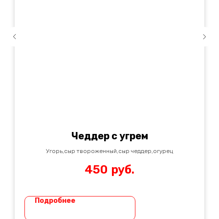
Чеддер с угрем
Угорь,сыр твороженный,сыр чеддер,огурец
450
руб.
Подробнее