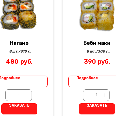
Нагано
Беби маки
8 шт./310 г
8 шт./300 г
480
руб.
390
руб.
ченый угорь, икра тобико,
Креветка, огурец,
сыр
сливочный сыр и особый 
филадельфия, печеный
Подробнее
Подробнее
болгарский перец
ЗАКАЗАТЬ
ЗАКАЗАТЬ