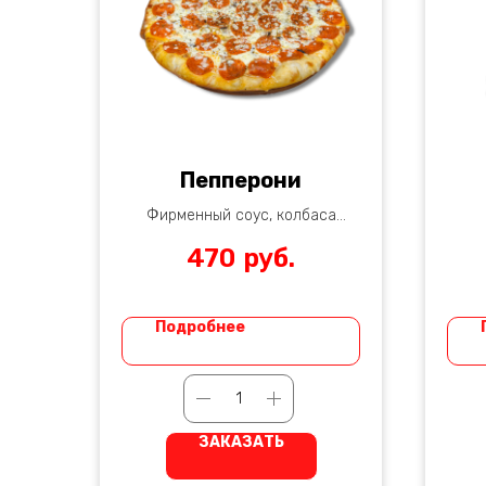
Пепперони
Фирменный соус, колбаса
пепперони, сыр моцарелла,
470
руб.
итальянские специи
Коп
Подробнее
ЗАКАЗАТЬ