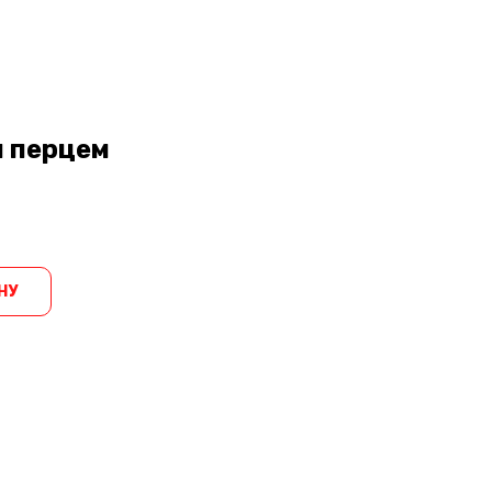
м перцем
НУ