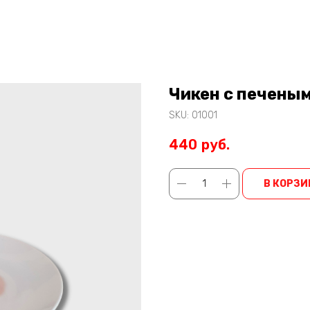
Чикен с печены
SKU:
01001
440
руб.
В КОРЗИ